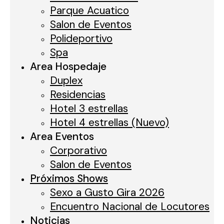
Pirulo en el Aire!
4 agosto, 2026
Parque Acuatico
Scouting Camp: XPR Football & All American
17
Salon de Eventos
julio, 2026
Polideportivo
Spa
River Plate (Primera Femenina)
16 julio, 2026
Area Hospedaje
Torneo Internacional de fútbol infantil
10 julio,
Duplex
2026
Residencias
Nuevo SPA El Norte
8 julio, 2026
Hotel 3 estrellas
Hotel 4 estrellas (Nuevo)
Area Eventos
Corporativo
Salon de Eventos
Próximos Shows
Comentarios recientes
Sexo a Gusto Gira 2026
Encuentro Nacional de Locutores
El Norte CD
en
Primer Encuentro Nacional de
Noticias