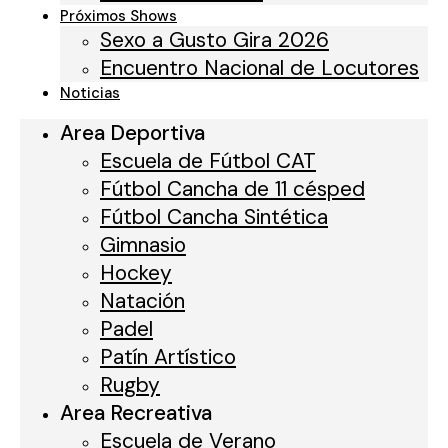
Próximos Shows
Sexo a Gusto Gira 2026
Encuentro Nacional de Locutores
Deja un comentario
Noticias
Area Deportiva
Lo siento, debes estar
conectado
para publicar
un comentario.
Escuela de Fútbol CAT
Fútbol Cancha de 11 césped
Fútbol Cancha Sintética
Gimnasio
Hockey
Natación
Padel
Patín Artístico
Rugby
Noticias
Area Recreativa
Escuela de Verano