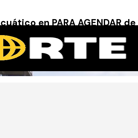
Acuático en PARA AGENDAR de 
io
/
Parque Acuático
/ Por
El Norte CD
ra agendar»
de
Canal C
Córdoba estuvo en nuestro Parq
o de producción por visitarnos!
ama todos los viernes a las 19.30 hs.