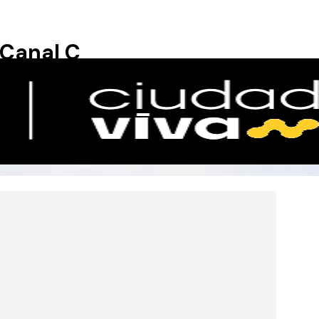
Canal C
ue Acuático y Aéreo
¡Gracias Aylén, Camila