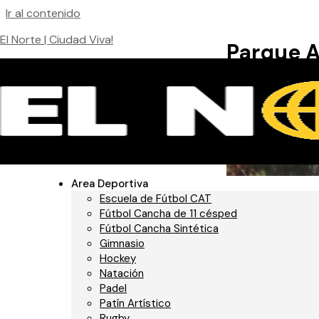
Ir al contenido
El Norte | Ciudad Viva!
Parque 
Deja un comentar
El programa «Pa
y a todo el equip
Noticias
Mirá el progr
Pirulo en el Aire!
4
agosto, 2026
Area Deportiva
Escuela de Fútbol CAT
Scouting Camp: XPR
Fútbol Cancha de 11 césped
Football & All American
Fútbol Cancha Sintética
Gimnasio
17 julio, 2026
Hockey
Natación
River Plate (Primera
Padel
Femenina)
16 julio, 2026
Patín Artístico
Rugby