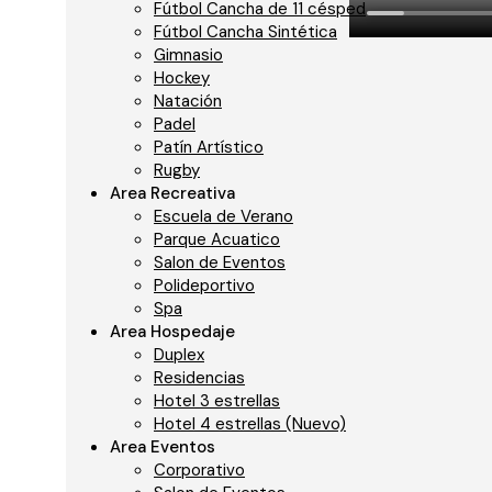
Fútbol Cancha de 11 césped
Patín Artístico
Fútbol Cancha Sintética
←
Entrada anteri
Gimnasio
Guadalupe de Melo
en
Entrada siguient
Hockey
Natación
Primer Encuentro
Padel
Nacional de Patín
Patín Artístico
Rugby
Artístico
Area Recreativa
c2110005
en
Primer
Escuela de Verano
D
Parque Acuatico
Encuentro Nacional de
Salon de Eventos
Patín Artístico
Polideportivo
Lo 
Spa
LUIS
en
Primer
Area Hospedaje
Duplex
Encuentro Nacional de
Residencias
Patín Artístico
Hotel 3 estrellas
Hotel 4 estrellas (Nuevo)
c2110005
en
Primer
Area Eventos
Encuentro Nacional de
Corporativo