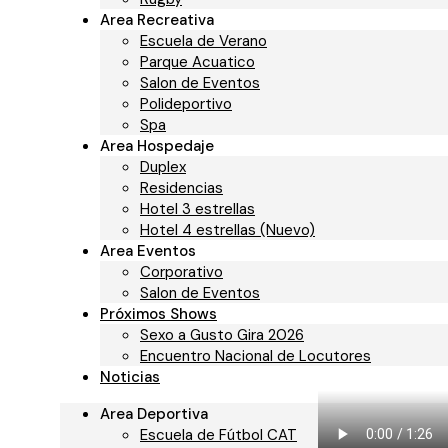
Torneo Internacional de
Area Recreativa
fútbol infantil
10 julio,
Escuela de Verano
Parque Acuatico
2026
Salon de Eventos
Polideportivo
Nuevo SPA El Norte
8
Spa
julio, 2026
Area Hospedaje
Duplex
Residencias
Hotel 3 estrellas
Hotel 4 estrellas (Nuevo)
Area Eventos
Corporativo
Salon de Eventos
Comentarios
Próximos Shows
Sexo a Gusto Gira 2026
recientes
Encuentro Nacional de Locutores
Noticias
El Norte CD
en
Primer
Area Deportiva
Escuela de Fútbol CAT
Encuentro Nacional de